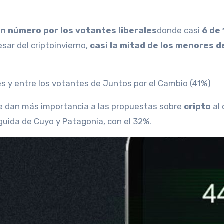
 número por los votantes liberales
donde casi
6 de 
ar del criptoinvierno,
casi la mitad de los menores d
les y entre los votantes de Juntos por el Cambio (41%)
 le dan más importancia a las propuestas sobre
cripto
al 
guida de Cuyo y Patagonia, con el 32%.