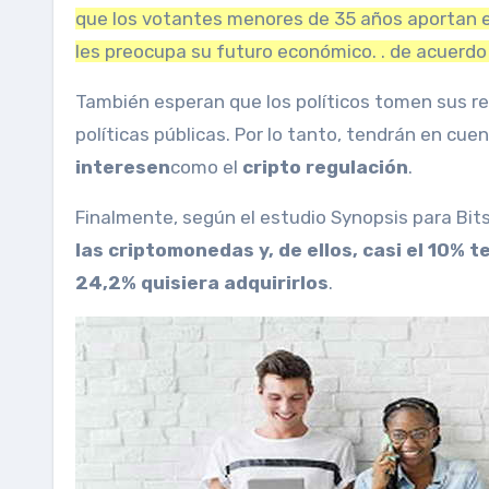
que los votantes menores de 35 años aportan el 
les preocupa su futuro económico. . de acuerdo
También esperan que los políticos tomen sus r
políticas públicas. Por lo tanto, tendrán en cue
interesen
como el
cripto regulación
.
Finalmente, según el estudio Synopsis para Bit
las criptomonedas y, de ellos, casi el 10%
24,2% quisiera adquirirlos
.