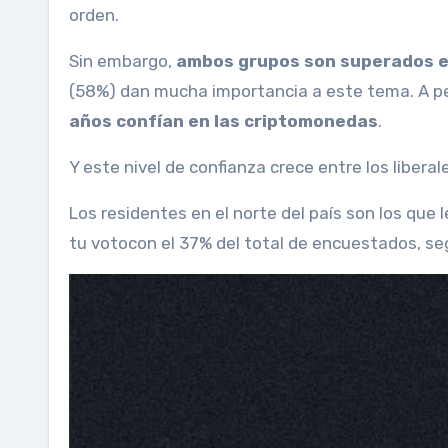
orden.
Sin embargo,
ambos grupos son superados en
(58%) dan mucha importancia a este tema. A pes
años confían en las criptomonedas
.
Y este nivel de confianza crece entre los libera
Los residentes en el norte del país son los que
tu voto
con el 37% del total de encuestados, se