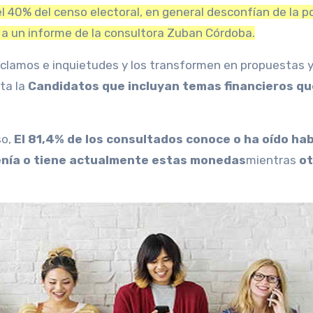
40% del censo electoral, en general desconfían de la pol
 a un
informe de la consultora Zuban Córdoba.
eclamos e inquietudes y los transformen en propuestas 
nta la
Candidatos que incluyan temas financieros qu
so,
El 81,4% de los consultados conoce o ha oído hab
 tenía o tiene actualmente estas monedas
mientras
ot