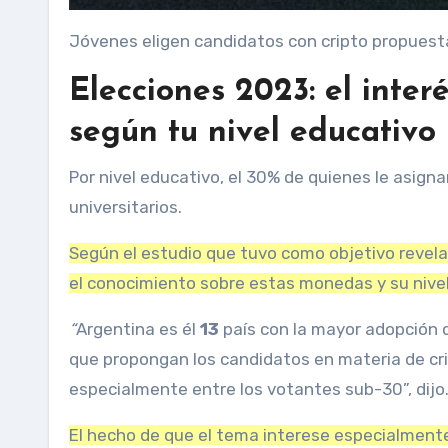
Jóvenes eligen candidatos con cripto propuest
Elecciones 2023: el inter
según tu nivel educativo
Por nivel educativo, el 30% de quienes le asigna
universitarios.
Según el estudio que tuvo como objetivo revela
el conocimiento sobre estas monedas y su nivel
“
Argentina es
él
13
país con la mayor adopción 
que propongan los candidatos en materia de cr
especialmente entre los votantes sub-30”, dijo
El hecho de que el tema interese especialmente