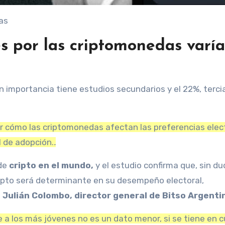
as
és por las criptomonedas varía
n importancia tiene estudios secundarios y el 22%, tercia
r cómo las criptomonedas afectan las preferencias elec
 de adopción.
.
de
cripto en el mundo
,
y el estudio confirma que, sin dud
ipto será determinante en su desempeño electoral,
.
Julián Colombo, director general de Bitso Argenti
 a los más jóvenes no es un dato menor, si se tiene en 