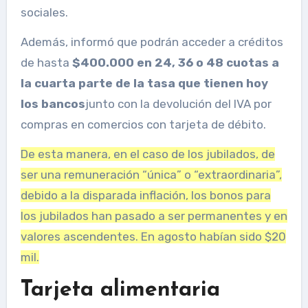
sociales.
Además, informó que podrán acceder a créditos
de hasta
$400.000 en 24, 36 o 48 cuotas a
la cuarta parte de la tasa que tienen hoy
los bancos
junto con la devolución del IVA por
compras en comercios con tarjeta de débito.
De esta manera, en el caso de los jubilados, de
ser una remuneración “única” o “extraordinaria”,
debido a la disparada inflación, los bonos para
los jubilados han pasado a ser permanentes y en
valores ascendentes. En agosto habían sido $20
mil.
Tarjeta alimentaria