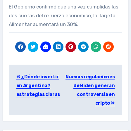
El Gobierno confirmó que una vez cumplidas las
dos cuotas del refuerzo económico, la Tarjeta
Alimentar aumentará un 30%.
Post
¿Dónde invertir
Nuevas regulaciones
navigation
en Argentina?
de Biden generan
estrategias claras
controversia en
cripto