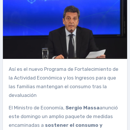
Así es el nuevo Programa de Fortalecimiento de
la Actividad Económica y los Ingresos para que
las familias mantengan el consumo tras la
devaluación
El Ministro de Economía,
Sergio Massa
anunció
este domingo un amplio paquete de medidas
encaminadas a
sostener el consumo y