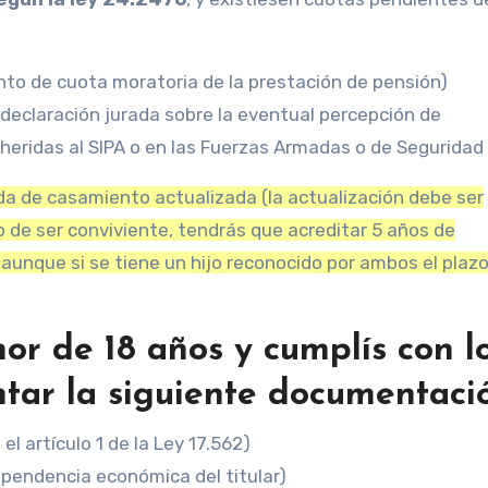
to de cuota moratoria de la prestación de pensión)
 declaración jurada sobre la eventual percepción de
heridas al SIPA o en las Fuerzas Armadas o de Seguridad
da de casamiento actualizada (la actualización debe ser
so de ser conviviente, tendrás que acreditar 5 años de
 aunque si se tiene un hijo reconocido por ambos el plaz
nor de 18 años y cumplís con l
ntar la siguiente documentaci
l artículo 1 de la Ley 17.562)
ependencia económica del titular)