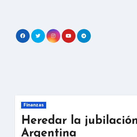
Skip
to
content
Finanzas
Heredar la jubilación
Argentina