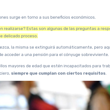
ones surge en torno a sus beneficios económicos.
en realizarse? Estas son algunas de las preguntas a res
e delicado proceso.
allezca, la misma se extinguirá automáticamente, pero aq
 de acceder a una pensión para el cónyuge sobreviviente.
ellos mayores de edad que estén incapacitados para tra
ciero,
siempre que cumplan con ciertos requisitos
.