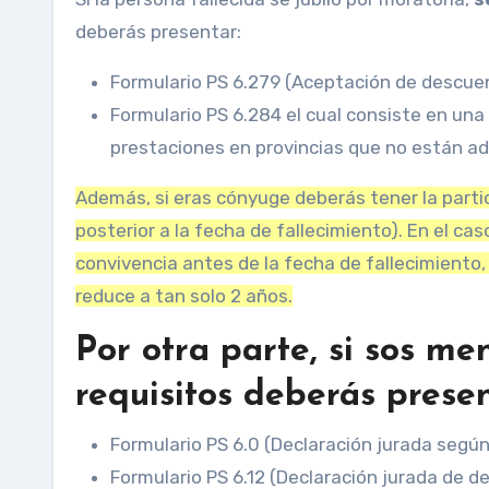
deberás presentar:
Formulario PS 6.279 (Aceptación de descuen
Formulario PS 6.284 el cual consiste en una
prestaciones en provincias que no están ad
Además, si eras cónyuge deberás tener la parti
posterior a la fecha de fallecimiento). En el ca
convivencia antes de la fecha de fallecimiento,
reduce a tan solo 2 años.
Por otra parte, si sos me
requisitos deberás prese
Formulario PS 6.0 (Declaración jurada según e
Formulario PS 6.12 (Declaración jurada de d