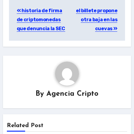
Post
historia de firma
el billete propone
navigation
de criptomonedas
otra baja en las
que denuncia la SEC
cuevas
By
Agencia Cripto
Related Post