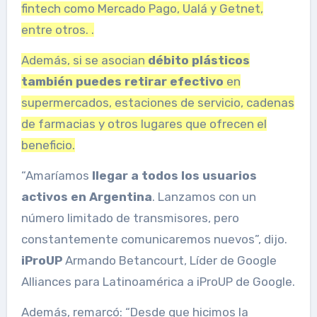
fintech como Mercado Pago, Ualá y Getnet,
entre otros. .
Además, si se asocian
débito plásticos
también puedes retirar efectivo
en
supermercados, estaciones de servicio, cadenas
de farmacias y otros lugares que ofrecen el
beneficio.
“Amaríamos
llegar a todos los usuarios
activos en Argentina
. Lanzamos con un
número limitado de transmisores, pero
constantemente comunicaremos nuevos”, dijo.
iProUP
Armando Betancourt, Líder de Google
Alliances para Latinoamérica a iProUP de Google.
Además, remarcó: “Desde que hicimos la