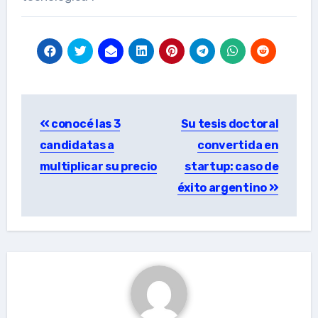
Post
conocé las 3
Su tesis doctoral
navigation
candidatas a
convertida en
multiplicar su precio
startup: caso de
éxito argentino