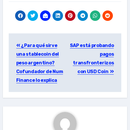
Post
¿Para qué sirve
SAP está probando
navigation
una stablecoin del
pagos
peso argentino?
transfronterizos
Cofundador de Num
con USD Coin
Finance lo explica