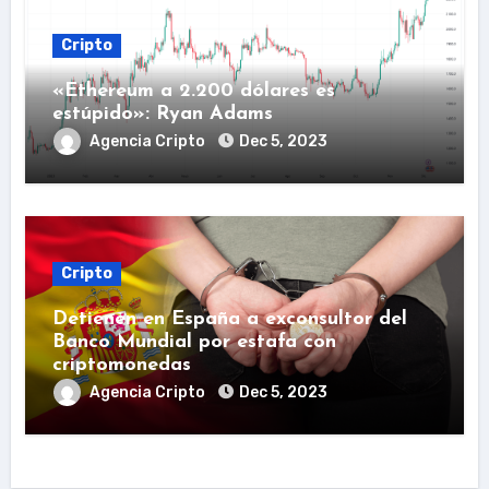
Cripto
«Ethereum a 2.200 dólares es
estúpido»: Ryan Adams
Agencia Cripto
Dec 5, 2023
Cripto
Detienen en España a exconsultor del
Banco Mundial por estafa con
criptomonedas
Agencia Cripto
Dec 5, 2023