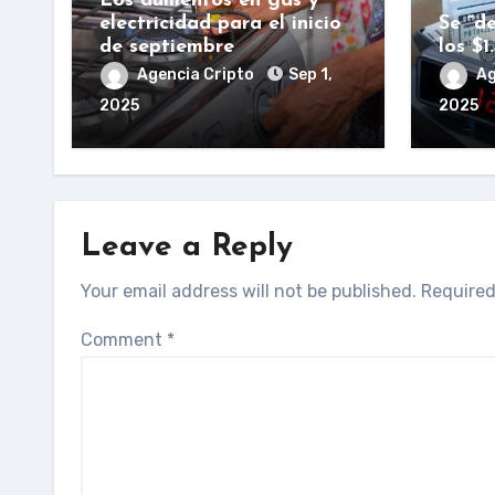
Los aumentos en gas y
electricidad para el inicio
Se “de
de septiembre
los $1
Agencia Cripto
Sep 1,
Ag
2025
2025
Leave a Reply
Your email address will not be published.
Required
Comment
*