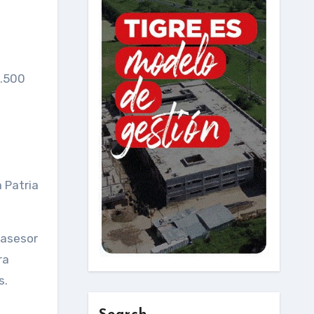
7.500
 Patria
 asesor
ra
s.