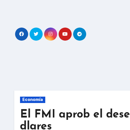
Skip
to
content
Economía
El FMI aprob el dese
dlares