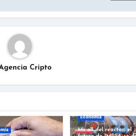
Agencia Cripto
Economía
Ms all del reactor: el
omía