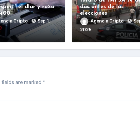
futuro de IMPSA se d
spert” el dlar y roza
das antes de las
.400
elecciones
encia Cripto
Sep 1,
Agencia Cripto
Sep
2025
 fields are marked
*