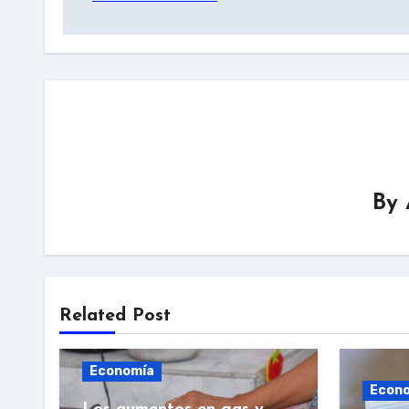
By
Related Post
Economía
Econ