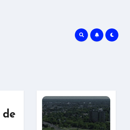
r
 de