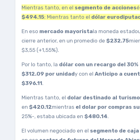
Mientras tanto, en el
segmento de acciones
é
$494.15
; Mientras tanto el
dólar eurodiputa
En eso
mercado mayorista
la moneda estadou
cierre anterior, en un promedio de
$232.75
mien
$3,55 (+1,55%).
Por lo tanto, la
dólar con un recargo del 30%
$312.09 por unidad
y con el
Anticipo a cuent
$396.11
.
Mientras tanto, el
dolar destinado al turismo
en
$420.12
mientras
el dolar por compras s
25%-, estaba ubicada en
$480.14
.
El volumen negociado en el
segmento de caja