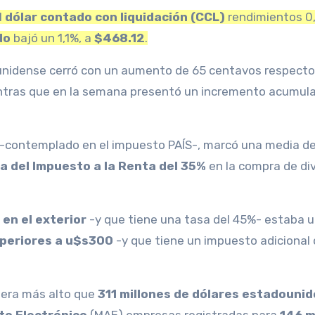
l
dólar contado con liquidación (CCL)
rendimientos 0,
do
bajó un 1,1%, a
$468.12
.
nidense cerró con un aumento de 65 centavos respecto
tras que en la semana presentó un incremento acumul
-contemplado en el impuesto PAÍS-, marcó una media d
a del Impuesto a la Renta del 35%
en la compra de di
 en el exterior
-y que tiene una tasa del 45%- estaba 
uperiores a u$s300
-y que tiene un impuesto adicional 
era más alto que
311 millones de dólares estadouni