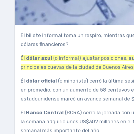
El billete informal toma un respiro, mientras que el dólar oficial continúa con su racha alcista. ¿Qué pasó con los
dólares financieros?
Él
dólar azul
(o informal) ajustar posiciones,
s
principales cuevas de la ciudad de Buenos Aires
Él
dólar oficial
(o minorista) cerró la última se
en promedio, con un aumento de 58 centavos e
estadounidense marcó un avance semanal de $3
Él
Banco Central
(BCRA) cerró la jornada con 
la semana adquirió unos US$302 millones en el
semanal más importante del año.