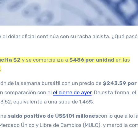
uelta $2
y se comercializa a
$486 por unidad
en las
.
sión de la semana bursátil con un precio de
$243.59 por
n comparación con el
el cierre de ayer
. De esta forma, el 
,52, equivalente a una suba de 1,46%.
una
saldo positivo de US$101 millones
con lo que a lo l
 Mercado Único y Libre de Cambios (MULC), y marcó la co