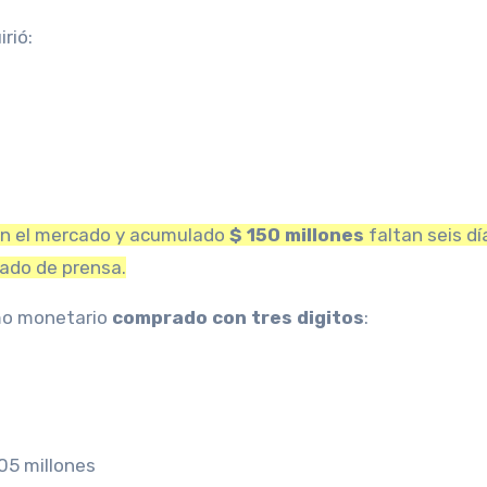
rió:
 en el mercado y acumulado
$ 150 millones
faltan seis dí
cado de prensa.
mo monetario
comprado con tres digitos
:
105 millones