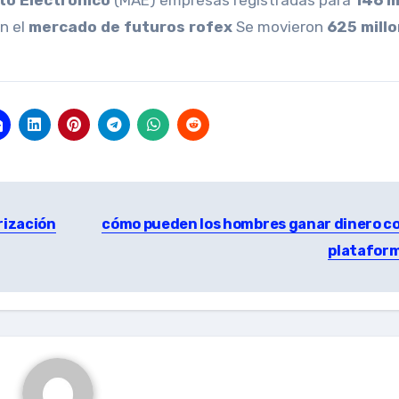
to Electrónico
(MAE) empresas registradas para
146 m
n el
mercado de futuros rofex
Se movieron
625 mill
rización
cómo pueden los hombres ganar dinero co
platafor