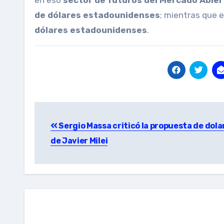
en eso
sector de futuros del Mercado Abier
de dólares estadounidenses
; mientras que e
dólares estadounidenses
.
Post
Sergio Massa criticó la propuesta de dola
navigation
de Javier Milei