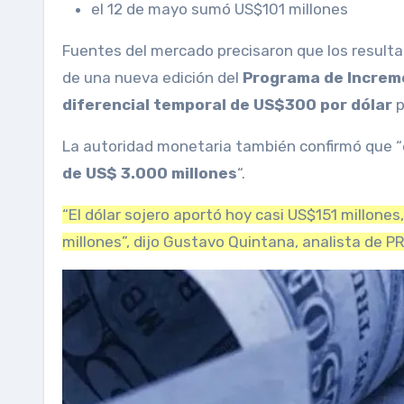
el 12 de mayo sumó US$101 millones
Fuentes del mercado precisaron que los resulta
de una nueva edición del
Programa de Increme
diferencial temporal de US$300 por dólar
p
La autoridad monetaria también confirmó que “
de US$ 3.000 millones
“.
“El dólar sojero aportó hoy casi US$151 millone
millones”, dijo Gustavo Quintana, analista de P