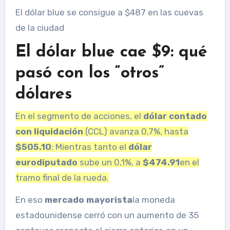
El dólar blue se consigue a $487 en las cuevas
de la ciudad
El dólar blue cae $9: qué
pasó con los “otros”
dólares
En el segmento de acciones, el
dólar contado
con liquidación
(CCL) avanza 0,7%, hasta
$505.10
; Mientras tanto el
dólar
eurodiputado
sube un 0,1%, a
$474.91
en el
tramo final de la rueda.
En eso
mercado mayorista
la moneda
estadounidense cerró con un aumento de 35