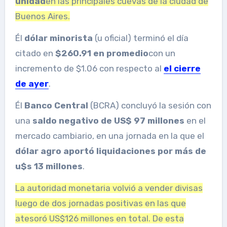
unidad
en las principales cuevas de la ciudad de
Buenos Aires.
Él
dólar minorista
(u oficial) terminó el día
citado en
$260.91 en promedio
con un
incremento de $1.06 con respecto al
el cierre
de ayer
.
Él
Banco Central
(BCRA) concluyó la sesión con
una
saldo negativo de US$ 97 millones
en el
mercado cambiario, en una jornada en la que el
dólar agro aportó liquidaciones por más de
u$s 13 millones
.
La autoridad monetaria volvió a vender divisas
luego de dos jornadas positivas en las que
atesoró US$126 millones en total. De esta