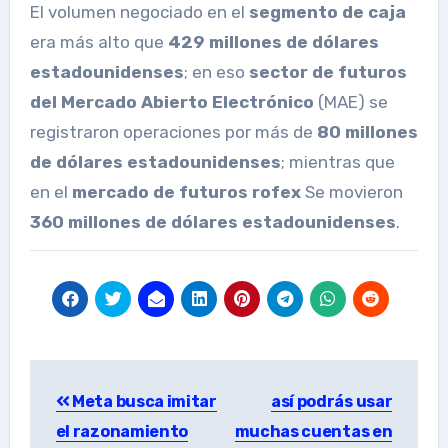
El volumen negociado en el
segmento de caja
era más alto que
429 millones de dólares
estadounidenses
; en eso
sector de futuros
del Mercado Abierto Electrónico
(MAE) se
registraron operaciones por más de
80 millones
de dólares estadounidenses
; mientras que
en el
mercado de futuros rofex
Se movieron
360 millones de dólares estadounidenses
.
Post
Meta busca imitar
así podrás usar
navigation
el razonamiento
muchas cuentas en