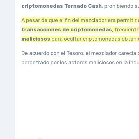
criptomonedas Tornado Cash
, prohibiendo s
A pesar de que el fin del mezclador era permiti
transacciones de criptomonedas
, frecuent
maliciosos
para ocultar criptomonedas obtenida
De acuerdo con el Tesoro, el mezclador carecía 
perpetrado por los actores maliciosos en la indu