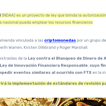
l
(NDAA) es un proyecto de ley que brinda la autorizació
 nacional pueda emplear los recursos financieros
nmienda vinculada a las
criptomonedas
por un grupo d
eth Warren, Kirsten Gillibrand y Roger Marshall.
extraídas de la
Ley contra el Blanqueo de Dinero de 
Ley de Innovación Financiera Responsable
,
cuyo fin
pedir eventos similares al ocurrido con FTX
en la in
irá la implementación de estándares de revisión pa