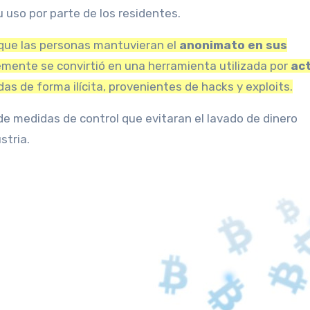
u uso por parte de los residentes.
r que las personas mantuvieran el
anonimato en sus
emente se convirtió en una herramienta utilizada por
act
s de forma ilícita, provenientes de hacks y exploits.
de medidas de control que evitaran el lavado de dinero
stria.