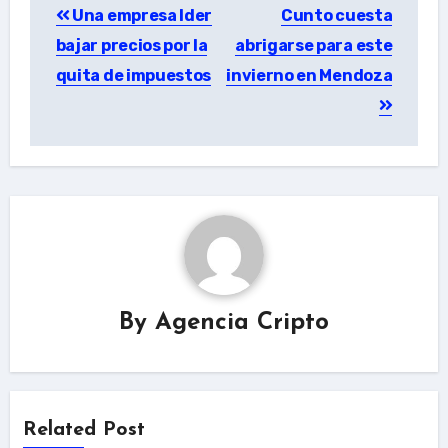
Una empresa lder
Cunto cuesta
navigation
bajar precios por la
abrigarse para este
quita de impuestos
invierno en Mendoza
By
Agencia Cripto
Related Post