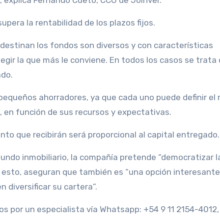
, explica Fernando Cueto, CCO de Joinver.
upera la rentabilidad de los plazos fijos.
destinan los fondos son diversos y con características
egir la que más le conviene. En todos los casos se trata
ado.
s pequeños ahorradores, ya que cada uno puede definir el
o, en función de sus recursos y expectativas.
ento que recibirán será proporcional al capital entregado.
 mundo inmobiliario, la compañía pretende “democratizar l
de esto, aseguran que también es “una opción interesante
 diversificar su cartera”.
os por un especialista vía Whatsapp: +54 9 11 2154-4012, 