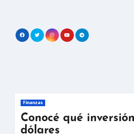
Skip
to
content
Finanzas
Conocé qué inversió
dólares