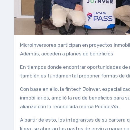
Microinversores participan en proyectos inmobiliarios. Invierten en pesos pero reciben utilidades en dólares.
Además, acceden a planes de beneficios
En tiempos donde encontrar oportunidades de negocios rentables es clave para mantenerse competitivo,
también es fundamental proponer formas de di
Con base en ello, la fintech Joinver, especiali
inmobiliarios, amplió la red de beneficios para s
alianza con la reconocida marca PedidosYa.
A partir de esto, los integrantes de su cartera 
línea, se ahorran los gastos de envío a pagar po