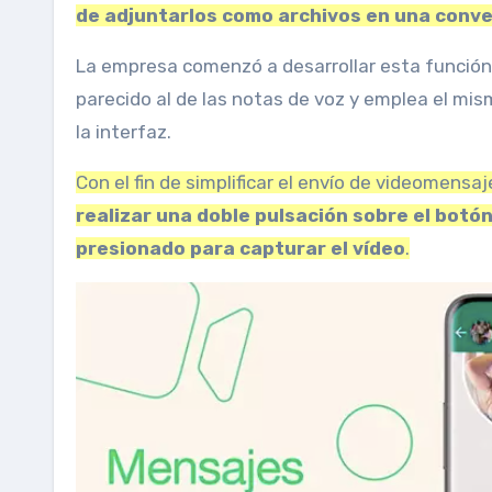
de adjuntarlos como archivos en una conv
La empresa comenzó a desarrollar esta función
parecido al de las notas de voz y emplea el mis
la interfaz.
Con el fin de simplificar el envío de videomens
realizar una doble pulsación sobre el bot
presionado para capturar el vídeo
.