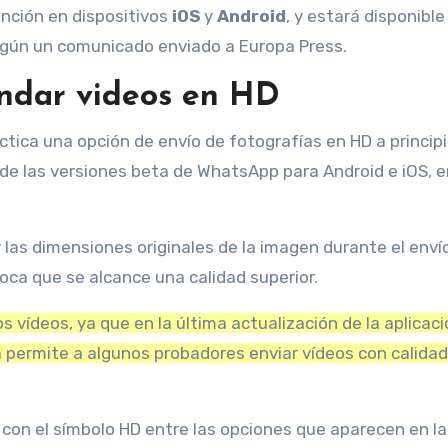
ción en dispositivos
iOS
y
Android
, y estará disponible
egún un comunicado enviado a Europa Press.
ndar videos en HD
tica una opción de envío de fotografías en HD a principi
s de las versiones beta de WhatsApp para Android e iOS, e
 las dimensiones originales de la imagen durante el enví
ovoca que se alcance una calidad superior.
 vídeos, ya que en la última actualización de la aplicac
ma permite a algunos probadores enviar vídeos con calidad
con el símbolo HD entre las opciones que aparecen en la