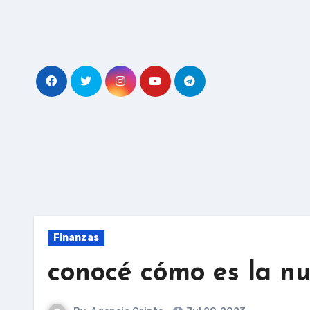
Skip
to
content
Finanzas
conocé cómo es la n