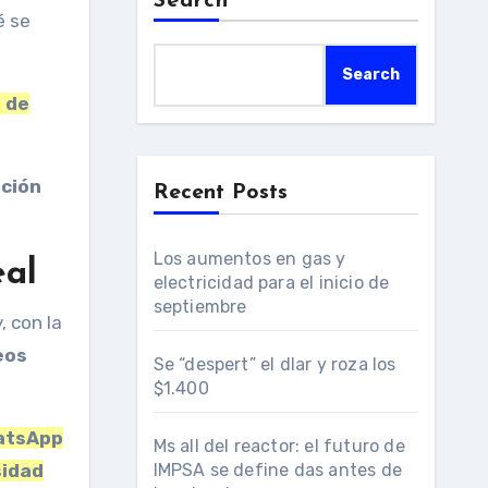
Search
Search
 de
ción
Recent Posts
Los aumentos en gas y
eal
electricidad para el inicio de
septiembre
 con la
eos
Se “despert” el dlar y roza los
$1.400
atsApp
Ms all del reactor: el futuro de
sidad
IMPSA se define das antes de