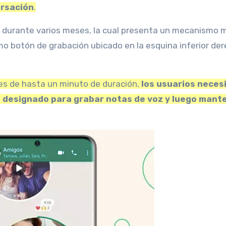
ersación
.
 durante varios meses, la cual presenta un mecanismo 
mo botón de grabación ubicado en la esquina inferior de
ajes de hasta un minuto de duración,
los usuarios neces
ón designado para grabar notas de voz y luego mant