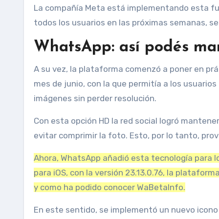
La compañía Meta está implementando esta fun
todos los usuarios en las próximas semanas, s
WhatsApp: así podés ma
A su vez, la plataforma
comenzó a poner en prác
mes de junio, con la que permitía a los usuario
imágenes sin perder resolución.
Con esta opción HD la red social logró mantener
evitar comprimir la foto. Esto, por lo tanto, pr
Ahora, WhatsApp añadió esta tecnología para los
para iOS, con la versión 23.13.0.76, la platafor
y como ha podido conocer WaBetaInfo.
En este sentido, se implementó un nuevo icono 