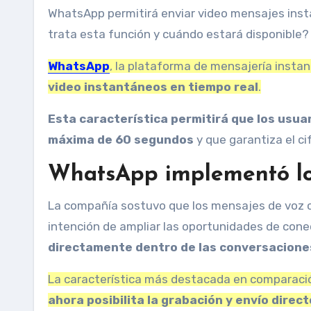
WhatsApp permitirá enviar video mensajes instantáneos, que pueden durar hasta 60 segundos. ¿De qué se
trata esta función y cuándo estará disponible?
WhatsApp
, la plataforma de mensajería insta
video instantáneos en tiempo real
.
Esta característica permitirá que los usu
máxima de 60 segundos
y que garantiza el ci
WhatsApp implementó lo
La compañía sostuvo que los mensajes de voz c
intención de ampliar las oportunidades de conec
directamente dentro de las conversacione
La característica más destacada en comparació
ahora posibilita la grabación y envío direc