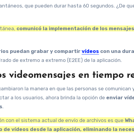
ntánea,
comunicó la implementación de los mensajes
arios puedan grabar y compartir
vídeos
con una dura
frado de extremo a extremo (E2EE) de la aplicación.
s videomensajes en tiempo r
ambiaron la manera en que las personas se comunican y,
tar a los usuarios, ahora brinda la opción de
enviar víd
s
.
n con el sistema actual de envío de archivos es que
Wh
to de vídeos desde la aplicación, eliminando la nece