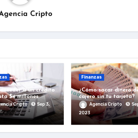
Agencia Cripto
zas
Finanzas
acceder a un crédito
¿Cómo sacar dinero d
sta $4 millones
cajero sin tu tarjeta?
encia Cripto
Sep 3,
Agencia Cripto
Sep
2023