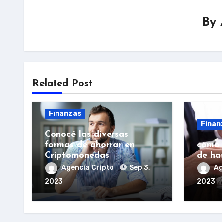
By
Related Post
Finanzas
Finan
Conocé las diversas
formas de ahorrar en
cómo 
Criptomonedas
de ha
Agencia Cripto
Sep 3,
Ag
2023
2023