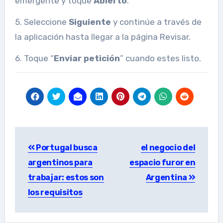
emergente y toque
Abierto
.
5. Seleccione
Siguiente
y continúe a través de
la aplicación hasta llegar a la página Revisar.
6. Toque “
Enviar petición
” cuando estes listo.
Post
Portugal busca
el negocio del
navigation
argentinos para
espacio furor en
trabajar: estos son
Argentina
los requisitos