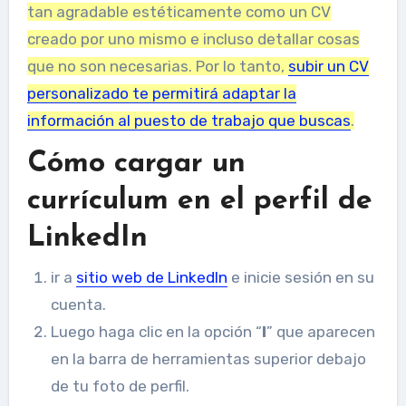
tan agradable estéticamente como un CV
creado por uno mismo e incluso detallar cosas
que no son necesarias. Por lo tanto,
subir un CV
personalizado te permitirá adaptar la
información al puesto de trabajo que buscas
.
Cómo cargar un
currículum en el perfil de
LinkedIn
ir a
sitio web de LinkedIn
e inicie sesión en su
cuenta.
Luego haga clic en la opción “
I
” que aparecen
en la barra de herramientas superior debajo
de tu foto de perfil.