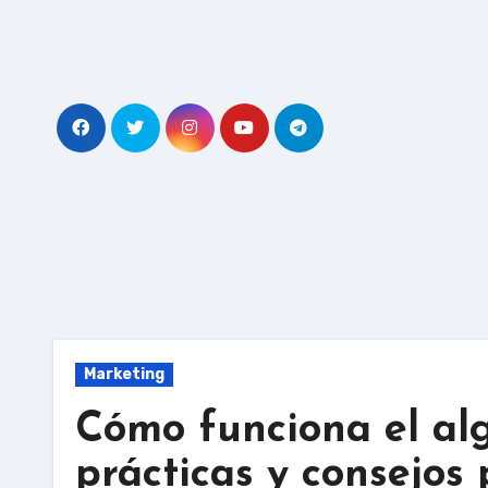
Skip
to
content
Marketing
Cómo funciona el al
prácticas y consejos