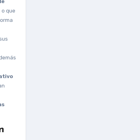
de
 o que
aforma
sus
 además
ativo
an
as
n