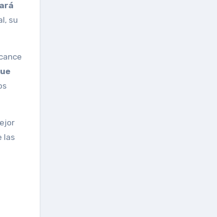
tará
l, su
lcance
que
os
ejor
 las