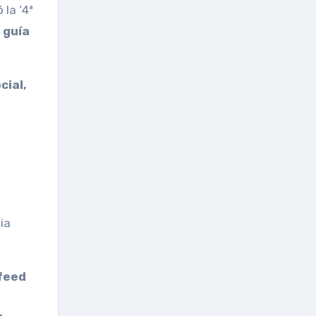
 la ‘4ª
 guía
cial,
ia
 feed