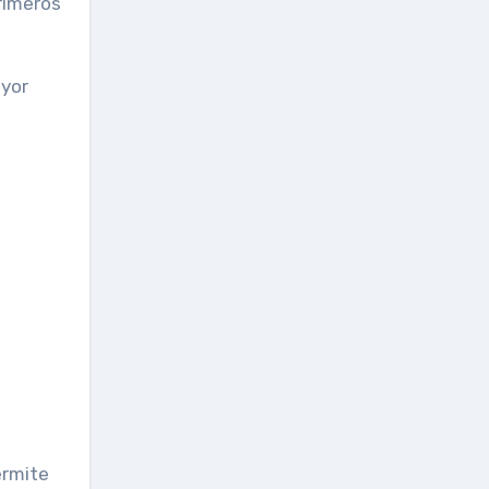
rimeros
ayor
ermite