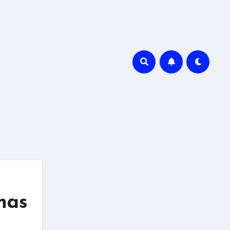
r
nas