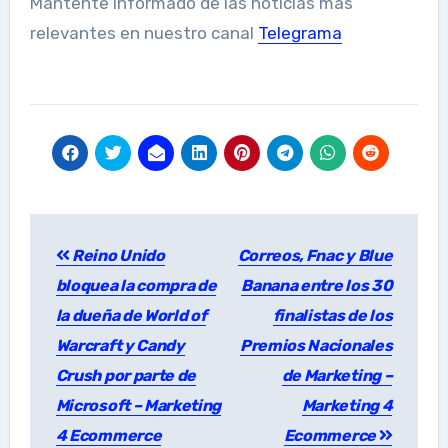
Mantente informado de las noticias más
relevantes en nuestro canal
Telegrama
Post
Reino Unido
Correos, Fnac y Blue
navigation
bloquea la compra de
Banana entre los 30
la dueña de World of
finalistas de los
Warcraft y Candy
Premios Nacionales
Crush por parte de
de Marketing –
Microsoft – Marketing
Marketing 4
4 Ecommerce
Ecommerce