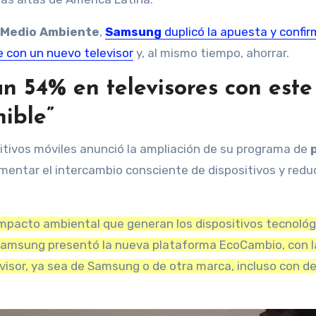
l Medio Ambiente
,
Samsung
duplicó la apuesta y confi
se con un nuevo televisor
y, al mismo tiempo, ahorrar.
n 54% en televisores con este
nible”
itivos móviles anunció la ampliación de su programa de
p
mentar el intercambio consciente de dispositivos y reduc
l impacto ambiental que generan los dispositivos tecnológ
, Samsung presentó la nueva plataforma EcoCambio, con l
visor, ya sea de Samsung o de otra marca, incluso con d