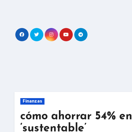
Skip
to
content
Finanzas
cómo ahorrar 54% en 
‘sustentable’