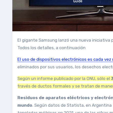
El gigante Samsung lanzó una nueva iniciativa para ampliar uno de sus programas más exitosos y sostenibles.
Todos los detalles, a continuación
El uso de dispositivos electrónicos es cada vez
eliminados por sus usuarios, los desechos elec
Según un informe publicado por la ONU, sólo el
través de ductos formales y se tratan de mane
Residuos de aparatos eléctricos y electrón
mundo
. Según datos de Statista, en Argentina
toneladas métricas en 2021, una de las cifras m