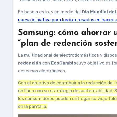
En base a esto, y en medio del
Día Mundial de
nueva iniciativa para los interesados ​​en hacer
Samsung: cómo ahorrar u
“plan de redención soste
La multinacional de electrodomésticos y dispos
redención
con
EcoCambio
cuyo objetivo es fo
desechos electrónicos.
Con el objetivo de contribuir a la reducción de
en línea con su estrategia de sustentabilidad
los consumidores pueden entregar su viejo tele
en la pantalla.