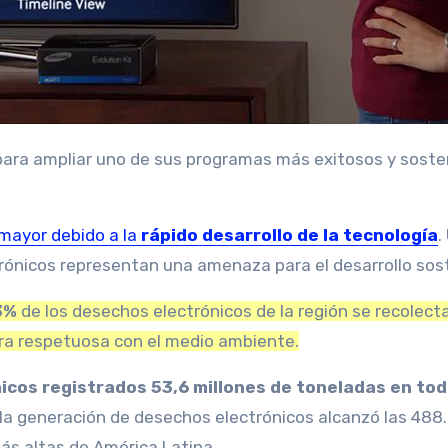
 mayor debido a la
rápido desarrollo de la tecnología
.
trónicos representan una amenaza para el desarrollo sost
3%
de los desechos electrónicos de la región se recolect
ra respetuosa con el medio ambiente.
icos registrados 53,6 millones de toneladas en tod
 la generación de desechos electrónicos alcanzó las 488
ás altas de América Latina.