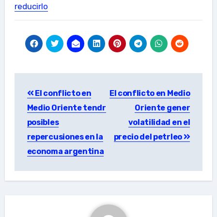
reducirlo
Post
El conflicto en
El conflicto en Medio
navigation
Medio Oriente tendr
Oriente gener
posibles
volatilidad en el
repercusiones en la
precio del petrleo
economa argentina