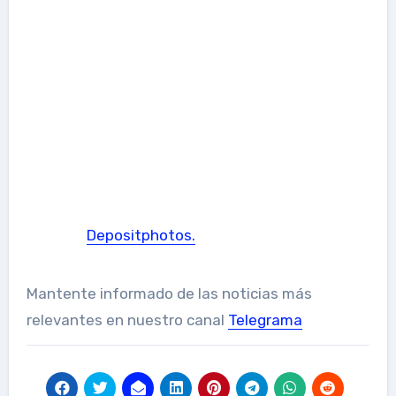
Las agencias que se encuentran en el
espacio compartido bajo el concepto
El
poder de uno
incluyen a Zenith, Starcom,
Blue 449, Performics, Spark Foundry,
Digitas, Leo Burnett, Publicis España,
Wysiwyg, Nurun, Saatchi&Saatchi,
Prodigious y Proximedia.
Foto:
Depositphotos.
Mantente informado de las noticias más
relevantes en nuestro canal
Telegrama