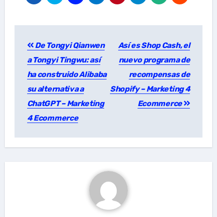
Post
De Tongyi Qianwen
Así es Shop Cash, el
navigation
a Tongyi Tingwu: así
nuevo programa de
ha construido Alibaba
recompensas de
su alternativa a
Shopify – Marketing 4
ChatGPT – Marketing
Ecommerce
4 Ecommerce