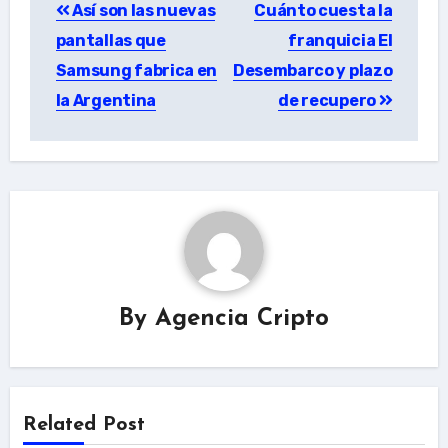
Así son las nuevas
Cuánto cuesta la
navigation
pantallas que
franquicia El
Samsung fabrica en
Desembarco y plazo
la Argentina
de recupero
By
Agencia Cripto
Related Post