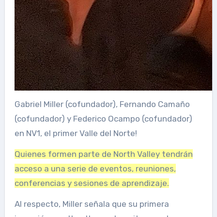
Gabriel Miller (cofundador), Fernando Camaño
(cofundador) y Federico Ocampo (cofundador)
en NV1, el primer Valle del Norte!
Quienes formen parte de North Valley tendrán
acceso a una serie de eventos, reuniones,
conferencias y sesiones de aprendizaje.
Al respecto, Miller señala que su primera