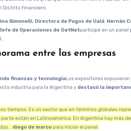
 Distrito Financiero.
na Simonelli, Directora de Pagos de Ualá
;
Hernán Co
Jefe de Operaciones de GetNet
participé en un panel
l.
anorama entre las empresas
ndo finanzas y tecnología
Los expositores expusieron
sta industria para la Argentina y
destacó la importan
tos tiempos. Es un sector que en términos globales repr
a parte están en Latinoamérica. En Argentina hay más d
ijo. .
diego de marco
para iniciar el panel.