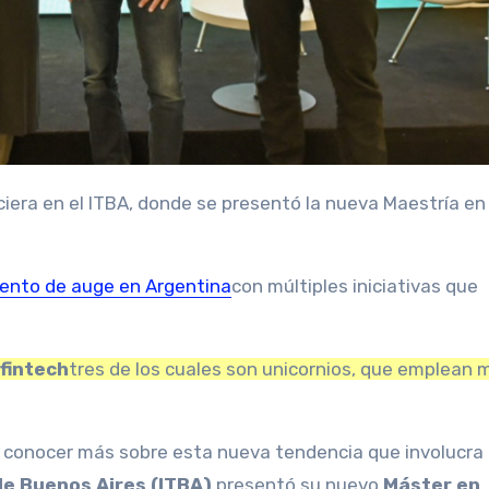
nto de auge en Argentina
con múltiples iniciativas que
fintech
tres de los cuales son unicornios, que emplean 
en conocer más sobre esta nueva tendencia que involucra
de Buenos Aires (ITBA)
presentó su nuevo
Máster en