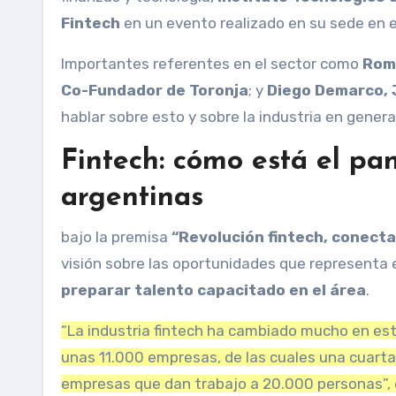
Fintech
en un evento realizado en su sede en el
Importantes referentes en el sector como
Romi
Co-Fundador de Toronja
;
y
Diego Demarco, 
hablar sobre esto y sobre la industria en genera
Fintech: cómo está el p
argentinas
bajo la premisa
“Revolución fintech, conecta
visión sobre las oportunidades que representa e
preparar talento capacitado en el área
.
“La industria fintech ha cambiado mucho en es
unas 11.000 empresas, de las cuales una cuart
empresas que dan trabajo a 20.000 personas”, d