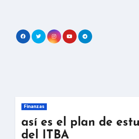
Skip
to
content
Finanzas
así es el plan de est
del ITBA