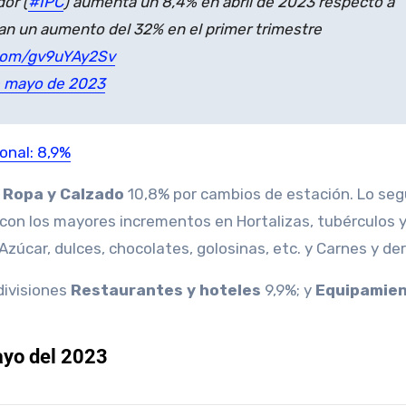
or (
#IPC
) aumenta un 8,4% en abril de 2023 respecto a
an un aumento del 32% en el primer trimestre
.com/gv9uYAy2Sv
e mayo de 2023
onal: 8,9%
e
Ropa y Calzado
10,8% por cambios de estación. Lo seg
, con los mayores incrementos en Hortalizas, tubérculos 
zúcar, dulces, chocolates, golosinas, etc. y Carnes y de
divisiones
Restaurantes y hoteles
9,9%; y
Equipamien