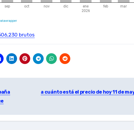
$506,230 brutos
paña
a cuánto está el precio de hoy 11 de ma
ce