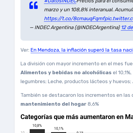
#DatosINDEC
Precios para el consumid
marzo y un 108,8% interanual. Acumul
https://t.co/8cmauqFqmf
pic.twitter
— INDEC Argentina (@INDECArgentina)
12 d
Ver:
En Mendoza, la inflación superó la tasa naci
La división con mayor incremento en el mes fu
Alimentos y bebidas no alcohólicas
el 10,1%
legumbres; Leche, productos lácteos y huevos; A
También se destacaron los incrementos en las 
mantenimiento del hogar
8,6%