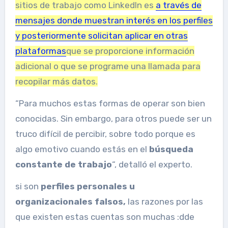
sitios de trabajo como LinkedIn es
a través de
mensajes donde muestran interés en los perfiles
y posteriormente solicitan aplicar en otras
plataformas
que se proporcione información
adicional o que se programe una llamada para
recopilar más datos.
“Para muchos estas formas de operar son bien
conocidas. Sin embargo, para otros puede ser un
truco difícil de percibir, sobre todo porque es
algo emotivo cuando estás en el
búsqueda
constante de trabajo
“, detalló el experto.
si son
perfiles personales u
organizacionales falsos,
las razones por las
que existen estas cuentas son muchas :d
de