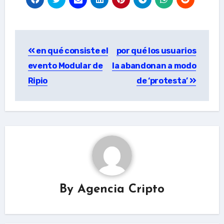
Post
en qué consiste el
por qué los usuarios
navigation
evento Modular de
la abandonan a modo
Ripio
de ‘protesta’
By
Agencia Cripto