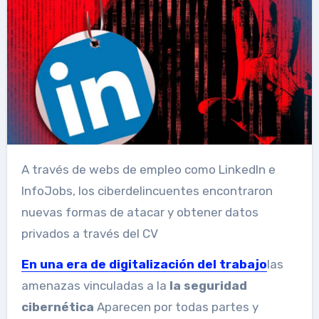
A través de webs de empleo como LinkedIn e
InfoJobs, los ciberdelincuentes encontraron
nuevas formas de atacar y obtener datos
privados a través del CV
En una era de digitalización del trabajo
las
amenazas vinculadas a la
la seguridad
cibernética
Aparecen por todas partes y