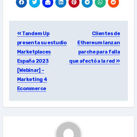
Post
Tandem Up
Clientes de
navigation
presenta su estudio
Ethereum lanzan
Marketplaces
parche para falla
España 2023
que afectó a la red
[Webinar] –
Marketing 4
Ecommerce