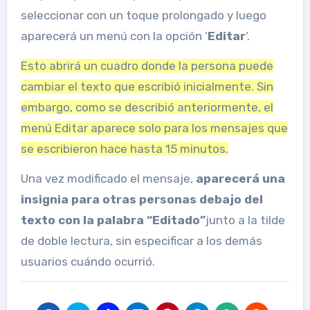
seleccionar con un toque prolongado y luego
aparecerá un menú con la opción ‘
Editar
‘.
Esto abrirá un cuadro donde la persona puede
cambiar el texto que escribió inicialmente. Sin
embargo, como se describió anteriormente, el
menú Editar aparece solo para los mensajes que
se escribieron hace hasta 15 minutos.
Una vez modificado el mensaje,
aparecerá una
insignia para otras personas debajo del
texto con la palabra “Editado”
junto a la tilde
de doble lectura, sin especificar a los demás
usuarios cuándo ocurrió.