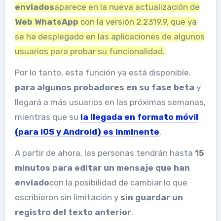
enviados
aparece en la nueva actualización de
Web WhatsApp
con la versión 2.2319.9, que ya
se ha desplegado en las aplicaciones de algunos
usuarios para probar su funcionalidad.
Por lo tanto, esta función ya está disponible.
para algunos probadores en su fase beta
y
llegará a más usuarios en las próximas semanas,
mientras que su
la llegada en formato móvil
(para iOS y Android) es inminente
.
A partir de ahora, las personas tendrán hasta
15
minutos para editar un mensaje que han
enviado
con la posibilidad de cambiar lo que
escribieron sin limitación y
sin guardar un
registro del texto anterior
.