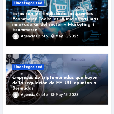
Uncategorized
Estos son los finalistas a los premios
Ecommerce Tools: las 18 iniciativas más
innovadoras del sector – Marketing 4
Ecommerce
Agencia Cripto
May 15, 2023
Uncategorized
Empresas de criptomonedas que huyen
de la regulación de EE. UU. apuntan a
Bermudas
Agencia Cripto
May 15, 2023