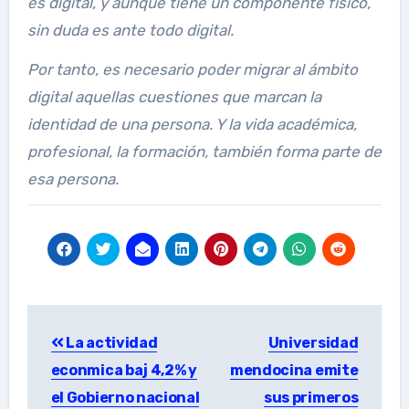
es digital, y aunque tiene un componente físico,
sin duda es ante todo digital.
Por tanto, es necesario poder migrar al ámbito
digital aquellas cuestiones que marcan la
identidad de una persona. Y la vida académica,
profesional, la formación, también forma parte de
esa persona.
Post
La actividad
Universidad
navigation
econmica baj 4,2% y
mendocina emite
el Gobierno nacional
sus primeros