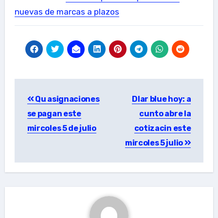
nuevas de marcas a plazos
Post
Qu asignaciones
Dlar blue hoy: a
navigation
se pagan este
cunto abre la
mircoles 5 de julio
cotizacin este
mircoles 5 julio