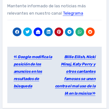
Mantente informado de las noticias más
relevantes en nuestro canal
Telegrama
Post
Google modifica la
Billie Eilish, Nicki
navigation
posición de los
Minaj, Katy Perry y
anuncios en los
otros cantantes
resultados de
famosos se unen
búsqueda
contra el mal uso de la
IA en la música