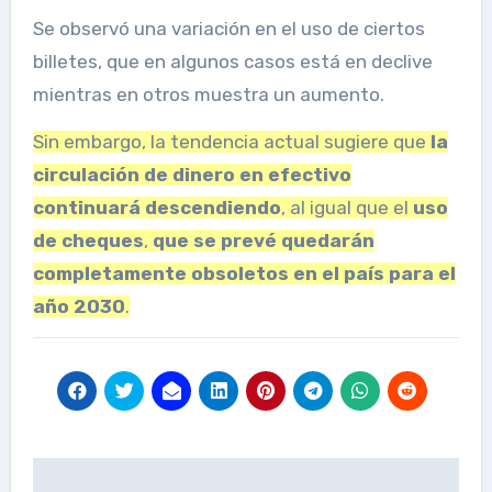
Se observó una variación en el uso de ciertos
billetes, que en algunos casos está en declive
mientras en otros muestra un aumento.
Sin embargo, la tendencia actual sugiere que
la
circulación de dinero en efectivo
continuará descendiendo
, al igual que el
uso
de cheques
,
que se prevé quedarán
completamente obsoletos en el país para el
año 2030
.
Post