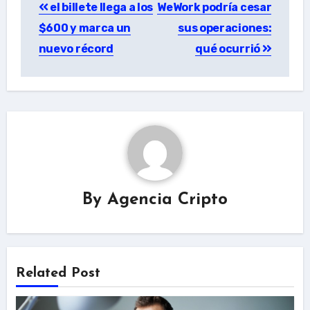
el billete llega a los
WeWork podría cesar
navigation
$600 y marca un
sus operaciones:
nuevo récord
qué ocurrió
By
Agencia Cripto
Related Post