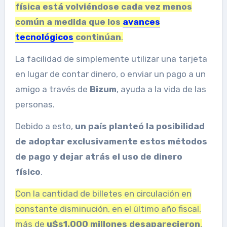
física está volviéndose cada vez menos
común
a medida que los
avances
tecnológicos
continúan
.
La facilidad de simplemente utilizar una tarjeta
en lugar de contar dinero, o enviar un pago a un
amigo a través de
Bizum
, ayuda a la vida de las
personas.
Debido a esto,
un país planteó la posibilidad
de adoptar exclusivamente estos métodos
de pago y dejar atrás el uso de dinero
físico
.
Con la cantidad de billetes en circulación en
constante disminución, en el último año fiscal,
más de
u$s1.000 millones desaparecieron
,