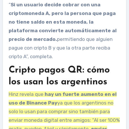
“
Si un usuario decide cobrar con una
criptomoneda A, pero la persona que paga
no tiene saldo en esta moneda, la
plataforma convierte automáticamente al
precio de mercado.
permitiendo que alguien
pague con cripto B y que la otra parte reciba
cripto A”, completa.
Cripto pagos QR: cómo
los usan los argentinos
Hinz revela que
hay un fuerte aumento en el
uso de Binance Pay
ya que los argentinos no
solo lo usan para comprar sino también para
enviar moneda digital entre amigos: “Al ser 100%
gratis, pueden, fácil y rápidamente,
enviar