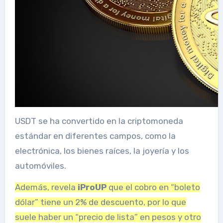
USDT se ha convertido en la criptomoneda
estándar en diferentes campos, como la
electrónica, los bienes raíces, la joyería y los
automóviles.
Además, revela
iProUP
que el cobro en “boleto
dólar” tiene un 2% de descuento, por lo que
suele haber un “precio de lista” en pesos y otro