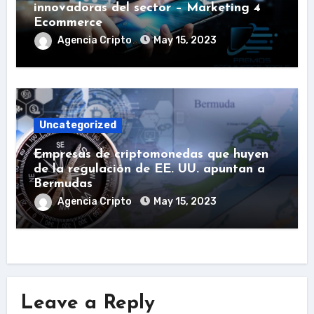
innovadoras del sector – Marketing 4
Ecommerce
Agencia Cripto
May 15, 2023
Uncategorized
Empresas de criptomonedas que huyen
de la regulación de EE. UU. apuntan a
Bermudas
Agencia Cripto
May 15, 2023
Leave a Reply