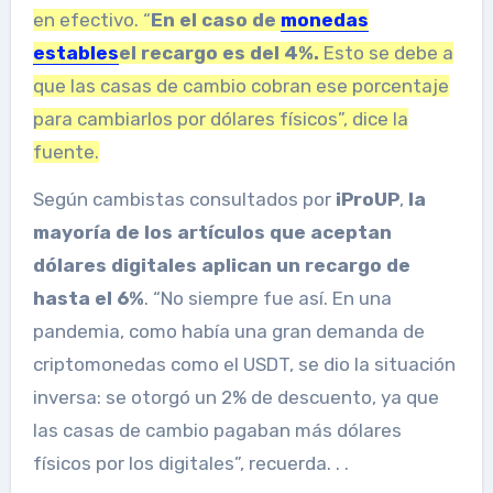
en efectivo. “
En el caso de
monedas
estables
el recargo es del 4%.
Esto se debe a
que las casas de cambio cobran ese porcentaje
para cambiarlos por dólares físicos”, dice la
fuente.
Según cambistas consultados por
iProUP
,
la
mayoría de los artículos que aceptan
dólares digitales aplican un recargo de
hasta el 6%
. “No siempre fue así. En una
pandemia, como había una gran demanda de
criptomonedas como el USDT, se dio la situación
inversa: se otorgó un 2% de descuento, ya que
las casas de cambio pagaban más dólares
físicos por los digitales”, recuerda. . .