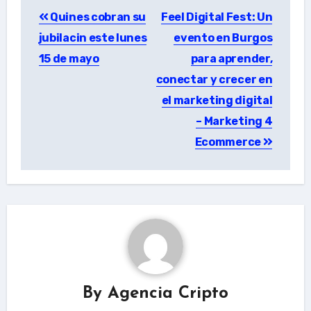
Post
Quines cobran su
Feel Digital Fest: Un
navigation
jubilacin este lunes
evento en Burgos
15 de mayo
para aprender,
conectar y crecer en
el marketing digital
– Marketing 4
Ecommerce
By
Agencia Cripto