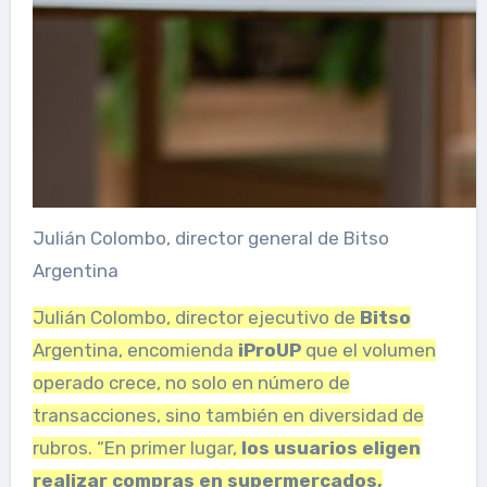
Julián Colombo, director general de Bitso
Argentina
Julián Colombo, director ejecutivo de
Bitso
Argentina, encomienda
iProUP
que el volumen
operado crece, no solo en número de
transacciones, sino también en diversidad de
rubros. “En primer lugar,
los usuarios eligen
realizar compras en supermercados,