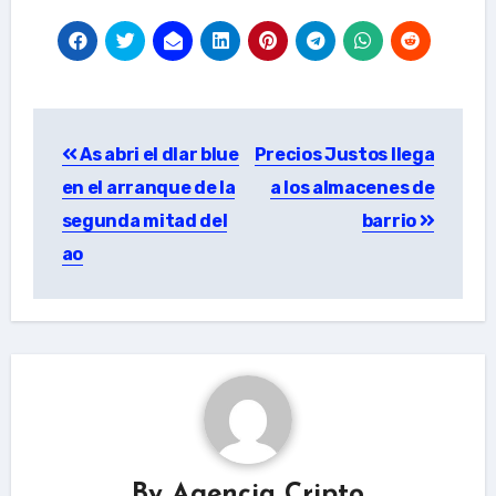
Post
As abri el dlar blue
Precios Justos llega
navigation
en el arranque de la
a los almacenes de
segunda mitad del
barrio
ao
By
Agencia Cripto