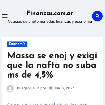
Skip
to
Finanzas.com.ar
content
Noticias de criptomonedas finanzas y economía
Economía
Massa se enoj y exigi
que la nafta no suba
ms de 4,5%
By
Agencia Cripto
Jun 17, 2023
Ante el anuncio de las petroleras de que se