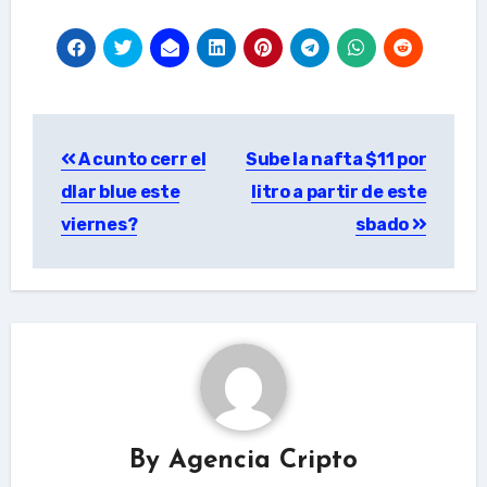
Post
A cunto cerr el
Sube la nafta $11 por
navigation
dlar blue este
litro a partir de este
viernes?
sbado
By
Agencia Cripto