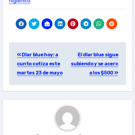
higiénico
Post
Dlar blue hoy: a
El dlar blue sigue
navigation
cunto cotiza este
subiendo y se acerc
martes 23 de mayo
a los $500