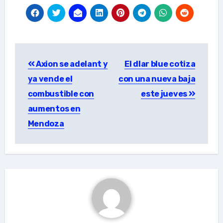
Post
Axion se adelant y
El dlar blue cotiza
navigation
ya vende el
con una nueva baja
combustible con
este jueves
aumentos en
Mendoza