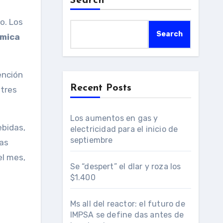
Search
o. Los
Search
ómica
ención
Recent Posts
tres
Los aumentos en gas y
bidas,
electricidad para el inicio de
septiembre
las
el mes,
Se “despert” el dlar y roza los
$1.400
Ms all del reactor: el futuro de
IMPSA se define das antes de