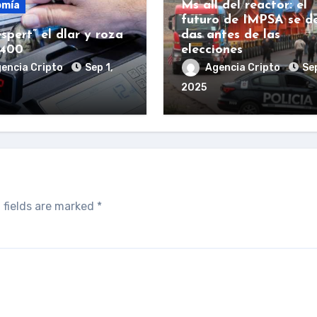
Ms all del reactor: el
omía
futuro de IMPSA se d
spert” el dlar y roza
das antes de las
.400
elecciones
encia Cripto
Sep 1,
Agencia Cripto
Sep
2025
 fields are marked
*