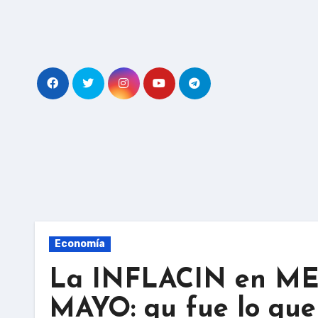
Skip
to
content
Economía
La INFLACIN en ME
MAYO: qu fue lo que