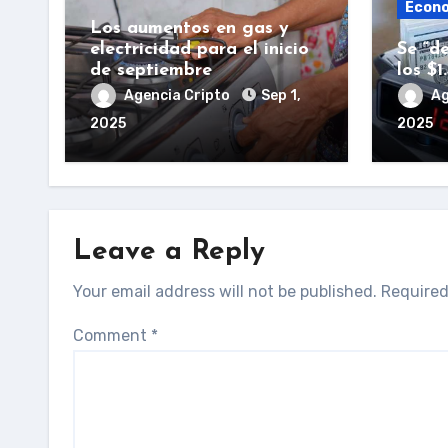
Econ
Los aumentos en gas y
electricidad para el inicio
Se “de
de septiembre
los $1
Agencia Cripto
Sep 1,
Ag
2025
2025
Leave a Reply
Your email address will not be published.
Required
Comment
*