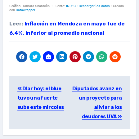
Leer:
Inflación en Mendoza en mayo fue de
6,4%, inferior al promedio nacional
Post
Dlar hoy: el blue
Diputados avanz en
navigation
tuvo una fuerte
un proyecto para
suba este mircoles
aliviar a los
deudores UVA