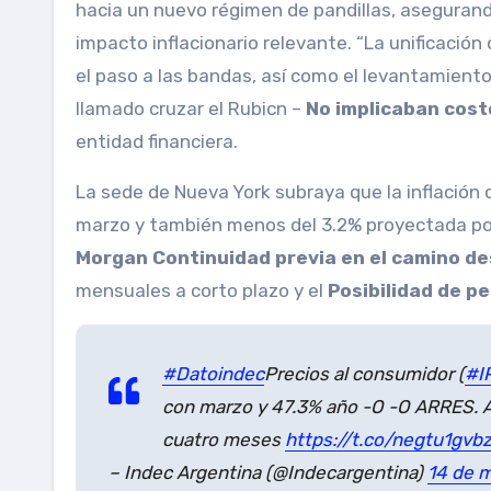
hacia un nuevo régimen de pandillas, asegurando
impacto inflacionario relevante. “La unificación d
el paso a las bandas, así como el levantamiento 
llamado cruzar el Rubicn –
No implicaban costo
entidad financiera.
La sede de Nueva York subraya que la inflación de
marzo y también menos del 3.2% proyectada por
Morgan Continuidad previa en el camino de
mensuales a corto plazo y el
Posibilidad de pe
#Datoindec
Precios al consumidor (
#I
con marzo y 47.3% año -O -O ARRES. A
cuatro meses
https://t.co/negtu1gvb
– Indec Argentina (@Indecargentina)
14 de 