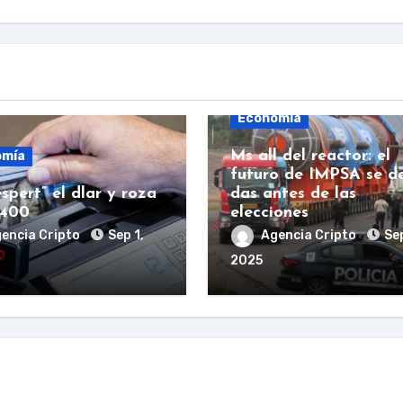
Economía
Ms all del reactor: el
omía
futuro de IMPSA se d
spert” el dlar y roza
das antes de las
.400
elecciones
encia Cripto
Sep 1,
Agencia Cripto
Sep
2025