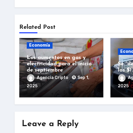
Related Post
Economía
Econ
Los aumentos en gas y
electricidad para el inicio
Se “de
de septiembre
los $1
Agencia Cripto
Sep 1,
Ag
2025
2025
Leave a Reply