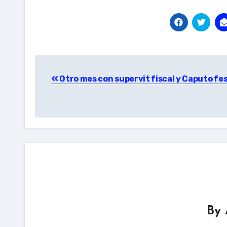
Post
Otro mes con supervit fiscal y Caputo fes
navigation
By