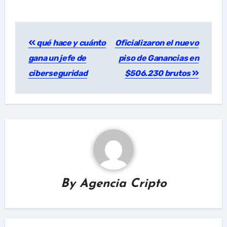
Post
qué hace y cuánto
Oficializaron el nuevo
navigation
gana un jefe de
piso de Ganancias en
ciberseguridad
$506.230 brutos
By
Agencia Cripto