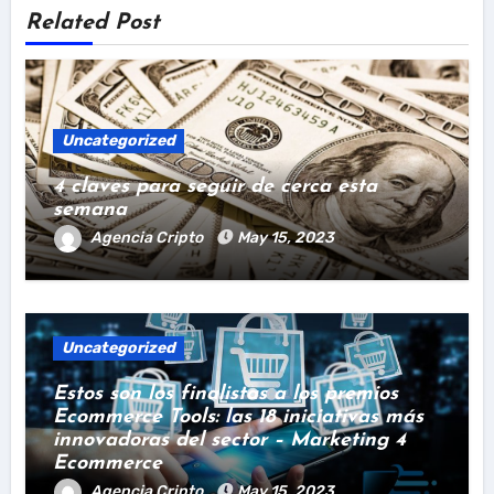
Related Post
Uncategorized
4 claves para seguir de cerca esta
semana
Agencia Cripto
May 15, 2023
Uncategorized
Estos son los finalistas a los premios
Ecommerce Tools: las 18 iniciativas más
innovadoras del sector – Marketing 4
Ecommerce
Agencia Cripto
May 15, 2023