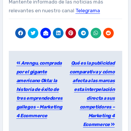
Mantente informado de las noticias más
relevantes en nuestro canal
Telegrama
Post
Arengu, comprada
Qué es la publicidad
navigation
por el gigante
comparativa y cómo
americano Okta: la
afecta a las marcas
historia de éxito de
esta interpelación
tres emprendedores
directa a sus
gallegos – Marketing
competidores –
4 Ecommerce
Marketing 4
Ecommerce