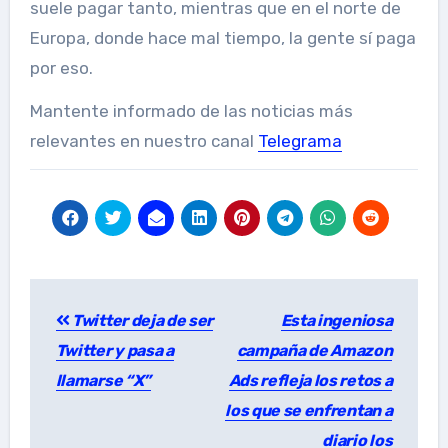
suele pagar tanto, mientras que en el norte de
Europa, donde hace mal tiempo, la gente sí paga
por eso.
Mantente informado de las noticias más
relevantes en nuestro canal
Telegrama
Post
Twitter deja de ser
Esta ingeniosa
navigation
Twitter y pasa a
campaña de Amazon
llamarse “X”
Ads refleja los retos a
los que se enfrentan a
diario los