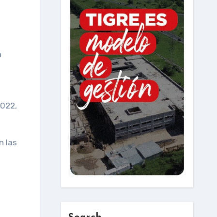
n
2022,
n las