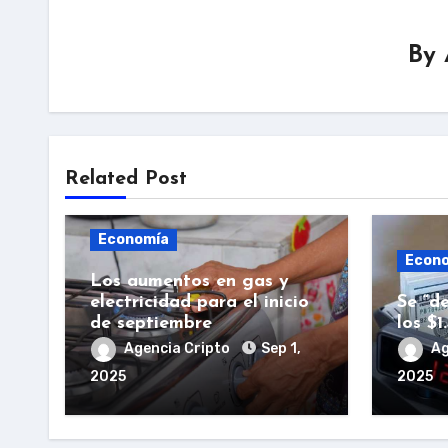
By
Related Post
Economía
Econ
Los aumentos en gas y
electricidad para el inicio
Se “de
de septiembre
los $1
Agencia Cripto
Sep 1,
Ag
2025
2025