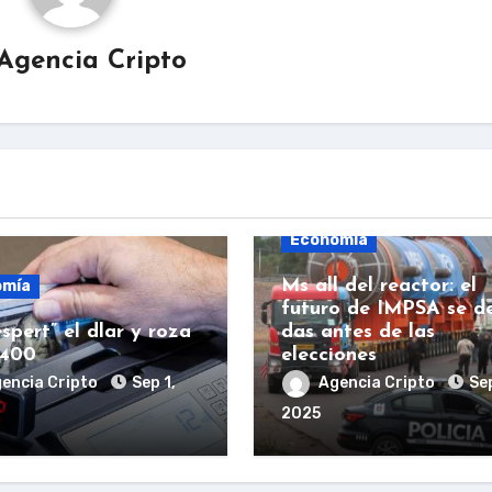
Agencia Cripto
Economía
Ms all del reactor: el
omía
futuro de IMPSA se d
spert” el dlar y roza
das antes de las
.400
elecciones
encia Cripto
Sep 1,
Agencia Cripto
Sep
2025