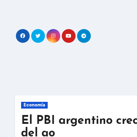
Skip
to
content
Economía
El PBI argentino crec
del ao