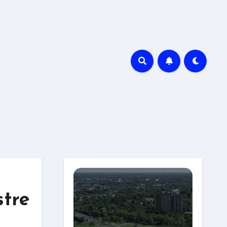
r
stre