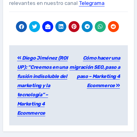
relevantes en nuestro canal
Telegrama
Post
Diego Jiménez (ROI
Cómo hacer una
navigation
UP): “Creemos en una
migración SEO, paso a
fusión indisoluble del
paso – Marketing 4
marketing y la
Ecommerce
tecnología” –
Marketing 4
Ecommerce