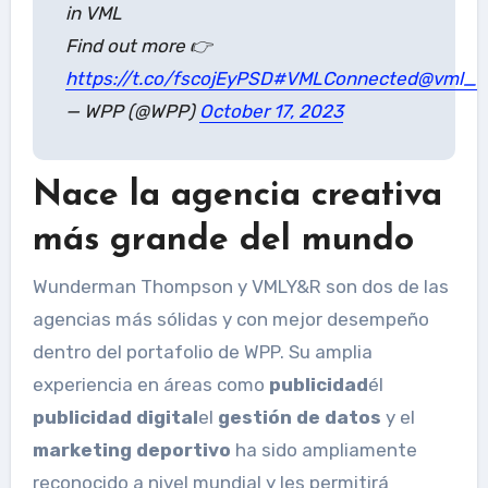
in VML
Find out more 👉
https://t.co/fscojEyPSD
#VMLConnected
@vml_gl
— WPP (@WPP)
October 17, 2023
Nace la agencia creativa
más grande del mundo
Wunderman Thompson y VMLY&R son dos de las
agencias más sólidas y con mejor desempeño
dentro del portafolio de WPP. Su amplia
experiencia en áreas como
publicidad
él
publicidad digital
el
gestión de datos
y el
marketing deportivo
ha sido ampliamente
reconocido a nivel mundial y les permitirá