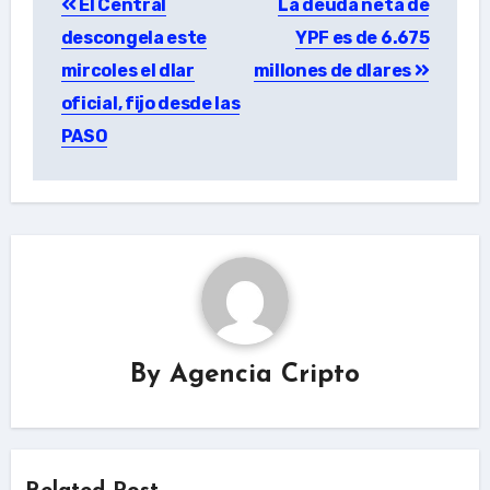
El Central
La deuda neta de
navigation
descongela este
YPF es de 6.675
mircoles el dlar
millones de dlares
oficial, fijo desde las
PASO
By
Agencia Cripto