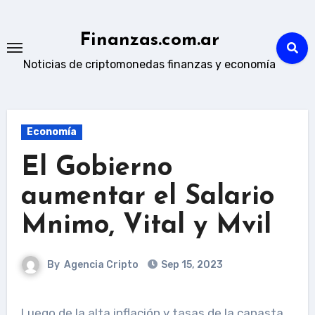
Skip
to
Finanzas.com.ar
content
Noticias de criptomonedas finanzas y economía
Economía
El Gobierno
aumentar el Salario
Mnimo, Vital y Mvil
By
Agencia Cripto
Sep 15, 2023
Luego de la alta inflación y tasas de la canasta