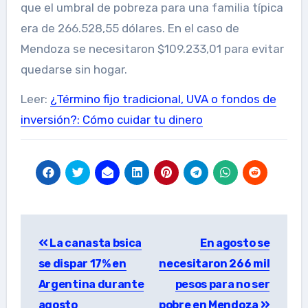
que el umbral de pobreza para una familia típica
era de 266.528,55 dólares. En el caso de
Mendoza se necesitaron $109.233,01 para evitar
quedarse sin hogar.
Leer:
¿Término fijo tradicional, UVA o fondos de
inversión?: Cómo cuidar tu dinero
Post
La canasta bsica
En agosto se
navigation
se dispar 17% en
necesitaron 266 mil
Argentina durante
pesos para no ser
agosto
pobre en Mendoza