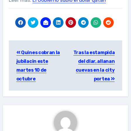
Post
Quines cobran la
Tras la estampida
navigation
jubilacin este
del dlar, allanan
martes 10 de
cuevas en la city
octubre
portea