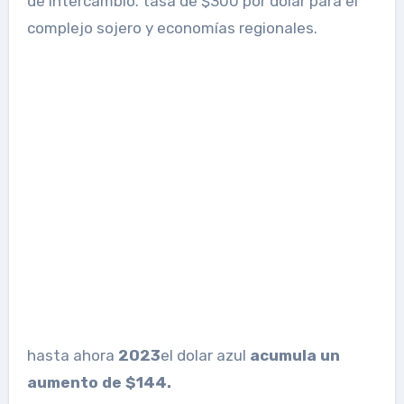
de Intercambio. tasa de $300 por dólar para el
complejo sojero y economías regionales.
hasta ahora
2023
el dolar azul
acumula un
aumento de $144.