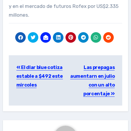
y en el mercado de futuros Rofex por US$2.335
millones.
Post
El dlar blue cotiza
Las prepagas
navigation
estable a $492 este
aumentarn en julio
mircoles
con un alto
porcentaje