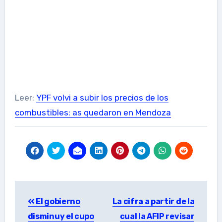
Leer:
YPF volvi a subir los precios de los
combustibles: as quedaron en Mendoza
Post
El gobierno
La cifra a partir de la
navigation
disminuy el cupo
cual la AFIP revisar