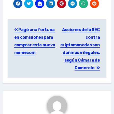
Post
Pagó una fortuna
Acciones de la SEC
navigation
en comisiones para
contra
comprar esta nueva
criptomonedas son
memecoin
dañinas e ilegales,
según Cámara de
Comercio