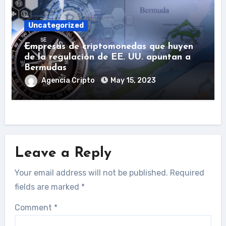
Uncategorized
Empresas de criptomonedas que huyen
de la regulación de EE. UU. apuntan a
Bermudas
Agencia Cripto
May 15, 2023
Leave a Reply
Your email address will not be published.
Required
fields are marked
*
Comment
*