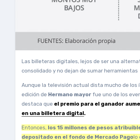
Las billeteras digitales, lejos de ser una alternativa temporal a las limitaciones de la pandemia, se han
consolidado y no dejan de sumar herramientas
Aunque la televisión actual dista mucho de los índices de audiencia alcanzados en décadas anteriores, la nueva
edición de
Hermano mayor
fue uno de los eve
destaca que
el premio para el ganador aume
en una billetera digital
.
Entonces,
los 15 millones de pesos atribuibl
depositado en el fondo de Mercado Pago
lo