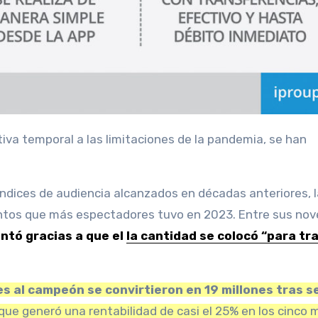
ntos que más espectadores tuvo en 2023. Entre sus no
ntó gracias a que el
la cantidad se colocó “para tr
es al campeón se convirtieron en 19 millones
tras s
 que generó una rentabilidad de casi el 25% en los cinco