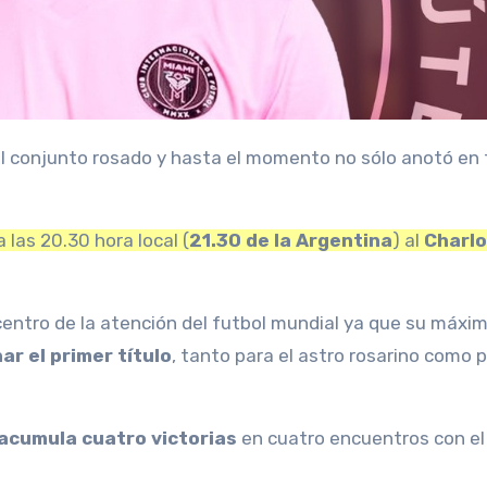
a las 20.30 hora local (
21.30 de la Argentina
) al
Charlo
centro de la atención del futbol mundial ya que su máxi
ar el primer título
, tanto para el astro rosarino como p
 acumula cuatro victorias
en cuatro encuentros con el