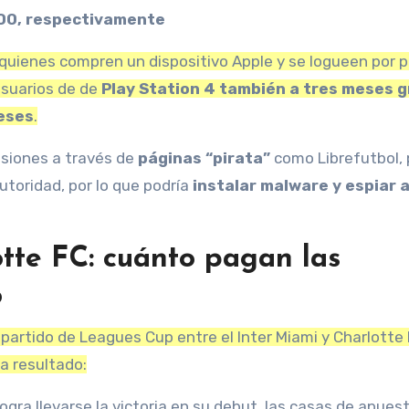
00, respectivamente
: quienes compren un dispositivo Apple y se logueen por 
usuarios de de
Play Station 4 también a tres meses g
meses
.
siones a través de
páginas “pirata”
como Librefutbol, 
autoridad, por lo que podría
instalar malware y espiar a
otte FC: cuánto pagan las
o
partido de Leagues Cup entre el Inter Miami y Charlotte 
a resultado:
 logra llevarse la victoria en su debut, las casas de apues