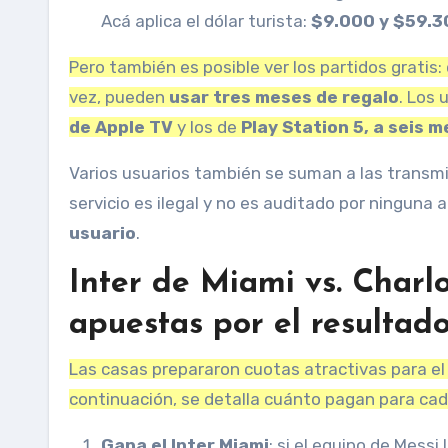
Acá aplica el dólar turista:
$9.000 y $59.3
Pero también es posible ver los partidos gratis
vez, pueden
usar tres meses de regalo
. Los 
de Apple TV
y los de
Play Station 5, a seis 
Varios usuarios también se suman a las transmi
servicio es ilegal y no es auditado por ninguna 
usuario
.
Inter de Miami vs. Charl
apuestas por el resultad
Las casas prepararon cuotas atractivas para el 
continuación, se detalla cuánto pagan para cad
Gana el Inter Miami
: si el equipo de Messi