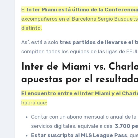
El
Inter Miami está último de la Conferencia
excompañeros en el Barcelona Sergio Busquets
distinto.
Así, está a solo
tres partidos de llevarse el 
compiten todos los equipos de las ligas de EEUU
Inter de Miami vs. Charl
apuestas por el resultad
El encuentro entre el Inter Miami y el Cha
habrá que:
Contar con un abono mensual o anual de la
servicios digitales, equivale a casi
3.700 p
Estar suscripto al MLS League Pass
, qu