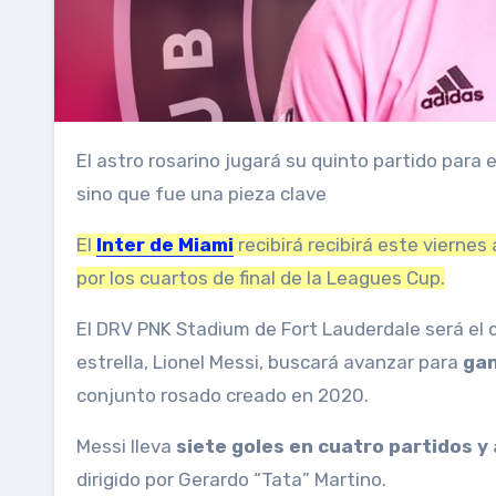
El astro rosarino jugará su quinto partido para el conjunto rosado y hasta el momento no sólo anotó en todos,
sino que fue una pieza clave
El
Inter de Miami
recibirá recibirá este viernes 
por los cuartos de final de la Leagues Cup.
El DRV PNK Stadium de Fort Lauderdale será el 
estrella, Lionel Messi, buscará avanzar para
gan
conjunto rosado creado en 2020.
Messi lleva
siete goles en cuatro partidos y
dirigido por Gerardo “Tata” Martino.