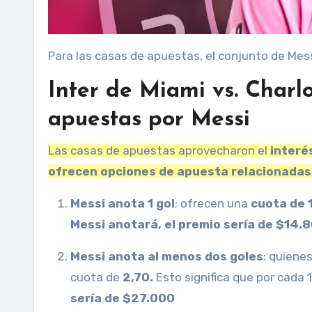
Para las casas de apuestas, el conjunto de Messi
Inter de Miami vs. Charl
apuestas por Messi
Las casas de apuestas aprovecharon el
interé
ofrecen opciones de apuesta relacionada
Messi anota 1 gol
: ofrecen una
cuota de 
Messi anotará, el premio sería de $14.
Messi anota al menos dos goles
: quiene
cuota de
2,70.
Esto significa que por cada
sería de $27.000