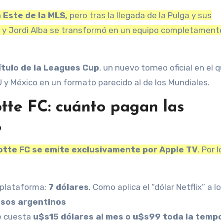
 Este de la MLS,
pero tras la llegada de la Pulga y sus
 y Jordi Alba se transformó en un equipo completament
título de la Leagues Cup
, un nuevo torneo oficial en el 
 y México en un formato parecido al de los Mundiales.
otte FC: cuánto pagan las
o
rlotte FC se emite exclusivamente por Apple TV
. Por 
 plataforma:
7 dólares
. Como aplica el “dólar Netflix” a l
esos argentinos
e cuesta
u$s15 dólares al mes o u$s99 toda la temp